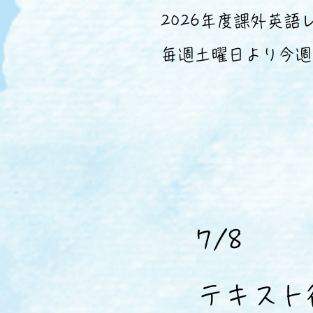
2026年度課外英
​毎週土曜日より今
7/8
​テキス