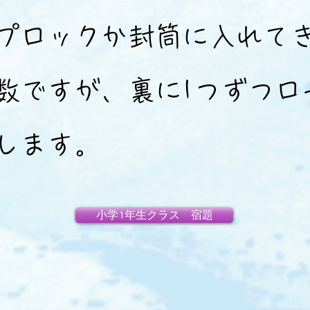
プロックか封筒に入れて
数ですが、裏に1つずつロ
します。
小学1年生クラス 宿題