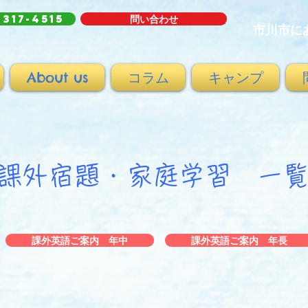
-317-4515
問い合わせ
市川市に
About us
コラム
キャンプ
課外宿題・家庭学習 一
課外英語ご案内 年中
課外英語ご案内 年長