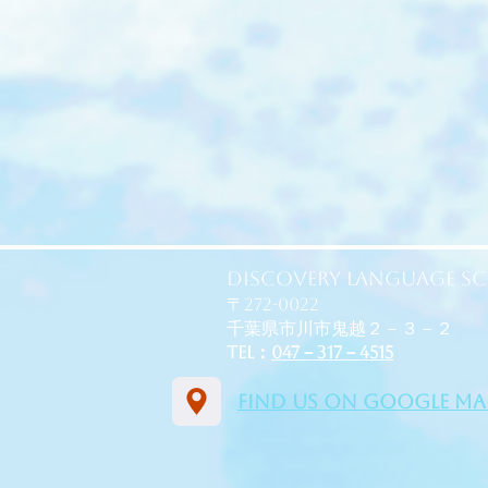
Discovery Language S
〒272-0022
千葉県市川市鬼越２－３－２
TEL：
047－317－4515
Find us on Google ma
​