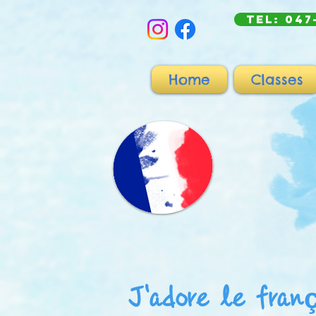
TEL: 047
Home
Classes
J'adore le fran