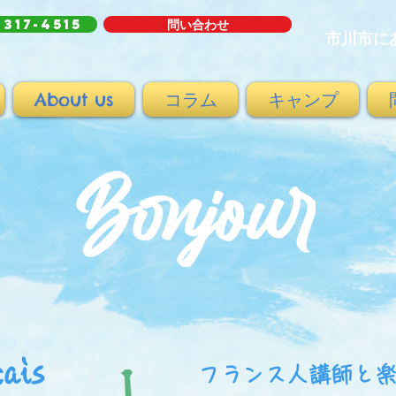
-317-4515
問い合わせ
市川市に
About us
コラム
キャンプ
çais
フランス人講師と