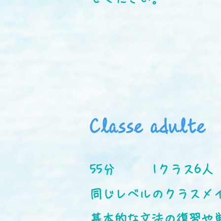
Classe adulte
55分 1クラス6人
同じレベルのクラスメ
基本的な文法の復習や