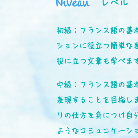
Niveau
レベル
初級：フランス語の基
ションに役立つ簡単な
役に立つ文章も学べま
中級：フランス語の基
表現することを目指し
りの仕方を身につけ自
ようなコミュニケーシ