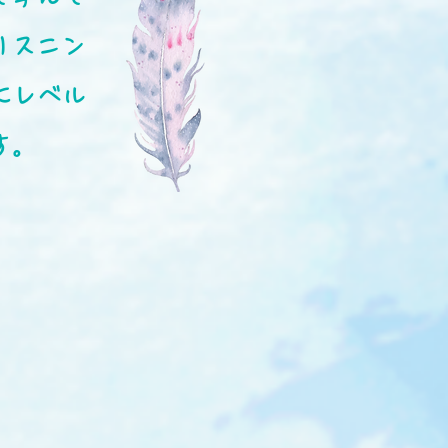
リスニン
にレベル
す。