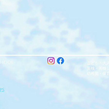
chool
こども・大
英検・英検
幼稚園・保
ps