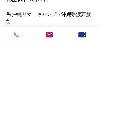
🏝 沖縄サマーキャンプ（沖縄県渡嘉敷
島
日程：2026年8月2日〜6日
対象：小学2年生以上
申込締切：6月30日
英語が苦手なお子さまこそ
ぜひDiscovery Campに参加してみてく
ださい！
英語サマーキャンプの詳細はこちら →