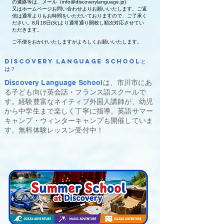
の連絡等は、メール（
info@discoverylanguage.jp
)
又はホームページお問い合わせよりお願いいたします。
ご返
信は通常よりもお時間をいただいておりますので、ご了承く
ださい。
8月18日(火)より通常通り開校し順次対応させてい
ただきます。
ご不便をおかけいたしますがよろしくお願いいたします。
Discovery Language Schoolと
は？
Discovery Language School
は、市川市にあ
る子ども向け英会話・フランス語スクールで
す。経験豊富なネイティブ外国人講師が、幼児
から中学生まで楽しく丁寧に指導。英語サマー
キャンプ・ウィンターキャンプも開催していま
す。無料体験レッスン受付中！