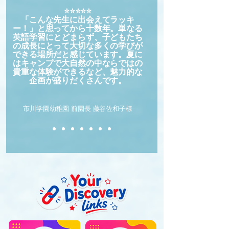
⭐⭐⭐⭐⭐
「こんな先生に出会えてラッキ
ー！」と思ってから十数年。単なる
英語学習にとどまらず、子どもたち
の成長にとって大切な多くの学びが
できる場所だと感じています。夏に
はキャンプで大自然の中ならではの
貴重な体験ができるなど、魅力的な
企画が盛りだくさんです。
市川学園幼稚園 前園長 藤谷佐和子様